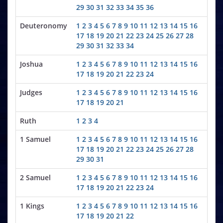
29
30
31
32
33
34
35
36
Deuteronomy
1
2
3
4
5
6
7
8
9
10
11
12
13
14
15
16
17
18
19
20
21
22
23
24
25
26
27
28
29
30
31
32
33
34
Joshua
1
2
3
4
5
6
7
8
9
10
11
12
13
14
15
16
17
18
19
20
21
22
23
24
Judges
1
2
3
4
5
6
7
8
9
10
11
12
13
14
15
16
17
18
19
20
21
Ruth
1
2
3
4
1 Samuel
1
2
3
4
5
6
7
8
9
10
11
12
13
14
15
16
17
18
19
20
21
22
23
24
25
26
27
28
29
30
31
2 Samuel
1
2
3
4
5
6
7
8
9
10
11
12
13
14
15
16
17
18
19
20
21
22
23
24
1 Kings
1
2
3
4
5
6
7
8
9
10
11
12
13
14
15
16
17
18
19
20
21
22