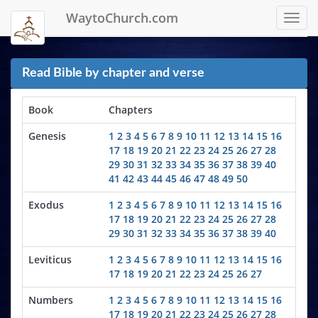
WaytoChurch.com
Toggl
navig
Read Bible by chapter and verse
Book
Chapters
Genesis
1
2
3
4
5
6
7
8
9
10
11
12
13
14
15
16
17
18
19
20
21
22
23
24
25
26
27
28
29
30
31
32
33
34
35
36
37
38
39
40
41
42
43
44
45
46
47
48
49
50
Exodus
1
2
3
4
5
6
7
8
9
10
11
12
13
14
15
16
17
18
19
20
21
22
23
24
25
26
27
28
29
30
31
32
33
34
35
36
37
38
39
40
Leviticus
1
2
3
4
5
6
7
8
9
10
11
12
13
14
15
16
17
18
19
20
21
22
23
24
25
26
27
Numbers
1
2
3
4
5
6
7
8
9
10
11
12
13
14
15
16
17
18
19
20
21
22
23
24
25
26
27
28