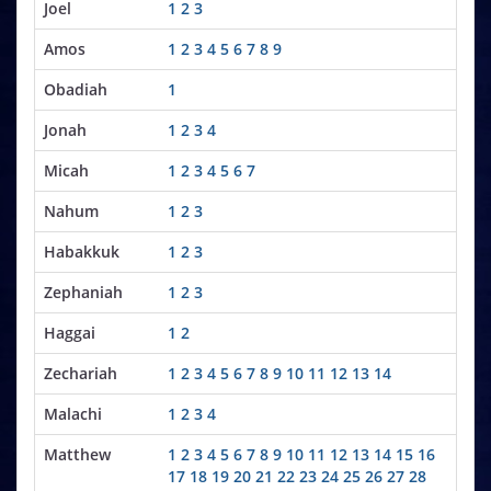
Joel
1
2
3
Amos
1
2
3
4
5
6
7
8
9
Obadiah
1
Jonah
1
2
3
4
Micah
1
2
3
4
5
6
7
Nahum
1
2
3
Habakkuk
1
2
3
Zephaniah
1
2
3
Haggai
1
2
Zechariah
1
2
3
4
5
6
7
8
9
10
11
12
13
14
Malachi
1
2
3
4
Matthew
1
2
3
4
5
6
7
8
9
10
11
12
13
14
15
16
17
18
19
20
21
22
23
24
25
26
27
28