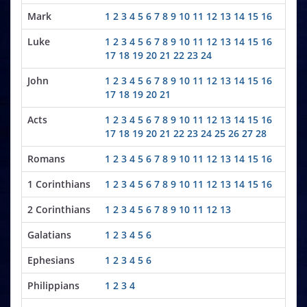
Mark
1
2
3
4
5
6
7
8
9
10
11
12
13
14
15
16
Luke
1
2
3
4
5
6
7
8
9
10
11
12
13
14
15
16
17
18
19
20
21
22
23
24
John
1
2
3
4
5
6
7
8
9
10
11
12
13
14
15
16
17
18
19
20
21
Acts
1
2
3
4
5
6
7
8
9
10
11
12
13
14
15
16
17
18
19
20
21
22
23
24
25
26
27
28
Romans
1
2
3
4
5
6
7
8
9
10
11
12
13
14
15
16
1 Corinthians
1
2
3
4
5
6
7
8
9
10
11
12
13
14
15
16
2 Corinthians
1
2
3
4
5
6
7
8
9
10
11
12
13
Galatians
1
2
3
4
5
6
Ephesians
1
2
3
4
5
6
Philippians
1
2
3
4