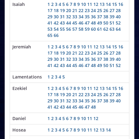
Isaiah
1
2
3
4
5
6
7
8
9
10
11
12
13
14
15
16
17
18
19
20
21
22
23
24
25
26
27
28
29
30
31
32
33
34
35
36
37
38
39
40
41
42
43
44
45
46
47
48
49
50
51
52
53
54
55
56
57
58
59
60
61
62
63
64
65
66
Jeremiah
1
2
3
4
5
6
7
8
9
10
11
12
13
14
15
16
17
18
19
20
21
22
23
24
25
26
27
28
29
30
31
32
33
34
35
36
37
38
39
40
41
42
43
44
45
46
47
48
49
50
51
52
Lamentations
1
2
3
4
5
Ezekiel
1
2
3
4
5
6
7
8
9
10
11
12
13
14
15
16
17
18
19
20
21
22
23
24
25
26
27
28
29
30
31
32
33
34
35
36
37
38
39
40
41
42
43
44
45
46
47
48
Daniel
1
2
3
4
5
6
7
8
9
10
11
12
Hosea
1
2
3
4
5
6
7
8
9
10
11
12
13
14