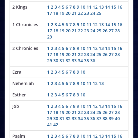
2 Kings
1
2
3
4
5
6
7
8
9
10
11
12
13
14
15
16
17
18
19
20
21
22
23
24
25
1 Chronicles
1
2
3
4
5
6
7
8
9
10
11
12
13
14
15
16
17
18
19
20
21
22
23
24
25
26
27
28
29
2 Chronicles
1
2
3
4
5
6
7
8
9
10
11
12
13
14
15
16
17
18
19
20
21
22
23
24
25
26
27
28
29
30
31
32
33
34
35
36
Ezra
1
2
3
4
5
6
7
8
9
10
Nehemiah
1
2
3
4
5
6
7
8
9
10
11
12
13
Esther
1
2
3
4
5
6
7
8
9
10
Job
1
2
3
4
5
6
7
8
9
10
11
12
13
14
15
16
17
18
19
20
21
22
23
24
25
26
27
28
29
30
31
32
33
34
35
36
37
38
39
40
41
42
Psalm
1
2
3
4
5
6
7
8
9
10
11
12
13
14
15
16