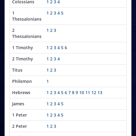
Colossians
1
2
3
4
1
1
2
3
4
5
Thessalonians
2
1
2
3
Thessalonians
1 Timothy
1
2
3
4
5
6
2 Timothy
1
2
3
4
Titus
1
2
3
Philemon
1
Hebrews
1
2
3
4
5
6
7
8
9
10
11
12
13
James
1
2
3
4
5
1 Peter
1
2
3
4
5
2 Peter
1
2
3