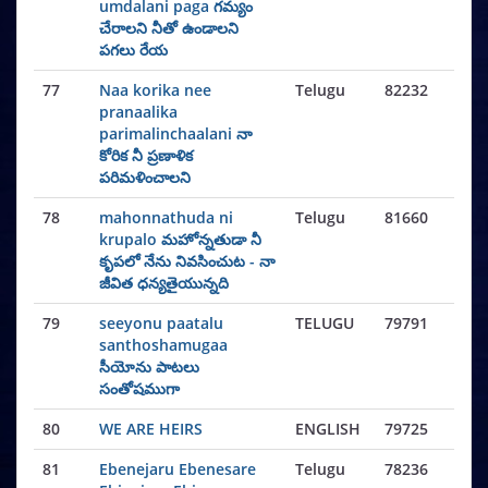
umdalani paga గమ్యం
చేరాలని నీతో ఉండాలని
పగలు రేయ
77
Naa korika nee
Telugu
82232
pranaalika
parimalinchaalani నా
కోరిక నీ ప్రణాళిక
పరిమళించాలని
78
mahonnathuda ni
Telugu
81660
krupalo మహోన్నతుడా నీ
కృపలో నేను నివసించుట - నా
జీవిత ధన్యతైయున్నది
79
seeyonu paatalu
TELUGU
79791
santhoshamugaa
సీయోను పాటలు
సంతోషముగా
80
WE ARE HEIRS
ENGLISH
79725
81
Ebenejaru Ebenesare
Telugu
78236