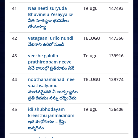
41
Naa neeti suryuda
Telugu
147493
Bhuvinelu Yesayya నా
నీతి సూర్యుడా భువినేలు
యేసయ్యా
42
vetagaani urilo nundi
TELUGU
147356
వేటగాని ఉరిలో నుండి
43
veeche galullo
Telugu
139916
prathiroopam neeve
వీచే గాలుల్లో ప్రతిరూపం నీవే
44
noothanamainadi nee
TELUGU
139774
vaathsalyamu
నూతనమైనది నీ వాత్సల్యము
ప్రతి దినము నన్ను దర్శించెను
45
idi shubhodayam
Telugu
136406
kreesthu janmadinam
ఇది శుభోదయం – క్రీస్తు
జన్మదినం