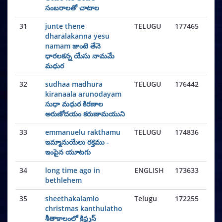
సంబరాలతో చాటాల
31
junte thene
TELUGU
177465
dharalakanna yesu
namam జుంటె తేనె
ధారలకన్న యేసు నామమే
మధుర
32
sudhaa madhura
TELUGU
176442
kiranaala arunodayam
సుధా మధుర కిరణాల
అరుణోదయం కరుణామయుని
33
emmanuelu rakthamu
TELUGU
174836
ఇమ్మానుయేలు రక్తము -
ఇంపైన యూటగు
34
long time ago in
ENGLISH
173633
bethlehem
35
sheethakalamlo
Telugu
172255
christmas kanthulatho
శీతాకాలంలో క్రిస్ట్మస్