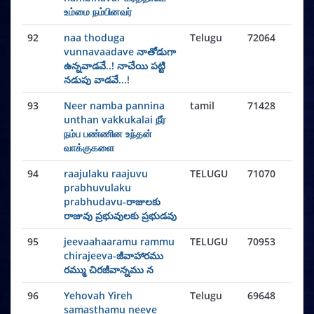
உம்மை நம்பினவர்
92
naa thoduga
Telugu
72064
vunnavaadave నాతోడుగా
ఉన్నవాడవే..! నాచేయి పట్టి
నడుపు వాడవే...!
93
Neer namba pannina
tamil
71428
unthan vakkukalai நீர்
நம்ப பண்ணின உந்தன்
வாக்குகளை
94
raajulaku raajuvu
TELUGU
71070
prabhuvulaku
prabhudavu-రాజులకు
రాజువు ప్రభువులకు ప్రభుడవు
95
jeevaahaaramu rammu
TELUGU
70953
chirajeeva-జీవాహారము
రమ్ము చిరజీవాన్నము న
96
Yehovah Yireh
Telugu
69648
samasthamu neeve