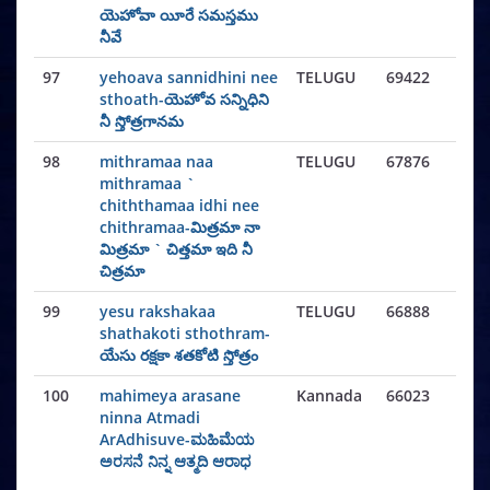
యెహోవా యీరే సమస్తము
నీవే
97
yehoava sannidhini nee
TELUGU
69422
sthoath-యెహోవ సన్నిధిని
నీ స్తోత్రగానమ
98
mithramaa naa
TELUGU
67876
mithramaa `
chiththamaa idhi nee
chithramaa-మిత్రమా నా
మిత్రమా ` చిత్తమా ఇది నీ
చిత్రమా
99
yesu rakshakaa
TELUGU
66888
shathakoti sthothram-
యేసు రక్షకా శతకోటి స్తోత్రం
100
mahimeya arasane
Kannada
66023
ninna Atmadi
ArAdhisuve-ಮಹಿಮೆಯ
ಅರಸನೆ ನಿನ್ನ ಆತ್ಮದಿ ಆರಾಧ