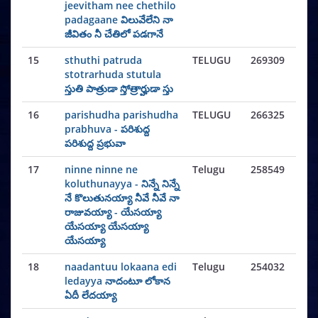
jeevitham nee chethilo
padagaane విలువేలేని నా
జీవితం నీ చేతిలో పడగానే
15
sthuthi patruda
TELUGU
269309
stotrarhuda stutula
స్తుతి పాత్రుడా స్తోత్రార్హుడా స్తు
16
parishudha parishudha
TELUGU
266325
prabhuva - పరిశుద్ద
పరిశుద్ద ప్రభువా
17
ninne ninne ne
Telugu
258549
koluthunayya - నిన్నే నిన్నే
నే కొలుతునయ్యా నీవే నీవే నా
రాజువయ్యా - యేసయ్యా
యేసయ్యా యేసయ్యా
యేసయ్యా
18
naadantuu lokaana edi
Telugu
254032
ledayya నాదంటూ లోకాన
ఏదీ లేదయ్యా