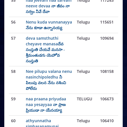
55
naa jeevam naa sarvam
Telugu
117243
neeve devaa నా జీవం నా
సర్వం నీవే దేవా
56
Nenu kuda vunnanayya
Telugu
115651
నేను కూడా ఉన్నానయ్య
57
deva samsthuthi
Telugu
109694
cheyave manasaదేవ
సంస్తుతి చేయవే మనసా -
శ్రీమంతుడగు యెహోవ
సంస్తుతి
58
Nee pilupu valana nenu
Telugu
108158
nasinchipoledhu నీ
పిలుపు వలన నేను నశించి
పోలేదు
59
naa praana priyudaa
TELUGU
106673
naa yesayyaa నా ప్రాణ
ప్రియుడా నా యేసయ్యా
60
athyunnatha
Telugu
106410
simhasanamupai