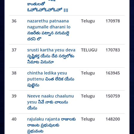
కాంతులతో
ఓహోఓహోఓహోఓహో ॥॥
36
nazarethu patnaana
Telugu
170978
nagumalle dharani lo
నజరేతు పట్నాన నగుమల్లె
దరని లొ
37
srusti kartha yesu deva
TELUGU
170783
సృష్టికర్త యేసు దేవ సర్వలోకం
నీమాట వినునూ
38
chintha ledika yesu
Telugu
163945
puttenu చింత లేదిక యేసు
పుట్టెను
39
Neeve naaku chaalunu
Telugu
150759
yesu నీవే నాకు చాలును
యేసు
40
rajulaku rajanta రాజులకు
Telugu
148200
రాజంట ప్రభువులకు
ప్రభువంట