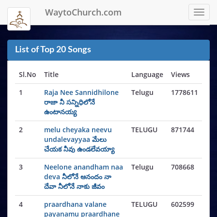
WaytoChurch.com
Toggl
navig
List of Top 20 Songs
Sl.No
Title
Language
Views
1
Raja Nee Sannidhilone
Telugu
1778611
రాజా నీ సన్నిధిలోనే
ఉంటానయ్య
2
melu cheyaka neevu
TELUGU
871744
undalevayyaa మేలు
చేయక నీవు ఉండలేవయ్యా
3
Neelone anandham naa
Telugu
708668
deva నీలోనే ఆనందం నా
దేవా నీలోనే నాకు జీవం
4
praardhana valane
TELUGU
602599
payanamu praardhane