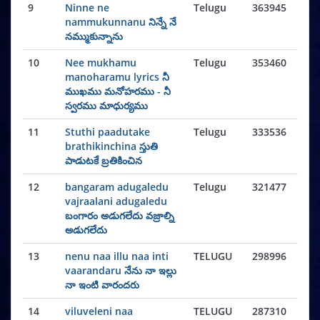
9
Ninne ne
Telugu
363945
nammukunnanu నిన్నే నే
నమ్ముకున్నాను
10
Nee mukhamu
Telugu
353460
manoharamu lyrics నీ
ముఖము మనోహరము - నీ
స్వరము మాధుర్యము
11
Stuthi paadutake
Telugu
333536
brathikinchina స్తుతి
పాడుటకే బ్రతికించిన
12
bangaram adugaledu
Telugu
321477
vajraalani adugaledu
బంగారం అడుగలేదు వజ్రాల్ని
అడుగలేదు
13
nenu naa illu naa inti
TELUGU
298996
vaarandaru నేను నా ఇల్లు
నా ఇంటి వారందరు
14
viluveleni naa
TELUGU
287310