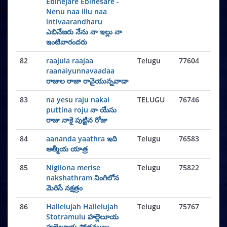
Ebinejare Ebinesare -
Nenu naa illu naa
intivaarandharu
ఎబినేజరు నేను నా ఇల్లు నా
ఇంటివారందరు
82
raajula raajaa
Telugu
77604
raanaiyunnavaadaa
రాజుల రాజా రానైయున్నవాడా
83
na yesu raju nakai
TELUGU
76746
puttina roju నా యేసు
రాజు నాకై పుట్టిన రోజు
84
aananda yaathra ఇది
Telugu
76583
ఆత్మీయ యాత్ర
85
Nigilona merise
Telugu
75822
nakshathram నింగిలోన
మెరిసే నక్షత్రం
86
Hallelujah Hallelujah
Telugu
75767
Stotramulu హల్లెలూయ
హల్లెలూయ స్తోత్రములు -