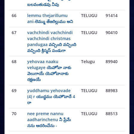
బలవంతుడవు నీవు
66
lemmu thejarillumu
TELUGU
91414
ani-లెమ్ము తేజరిల్లుము అని
67
vachchindi vachchindi
TELUGU
90410
vachchindi christmas
pandugaa వచ్చింది వచ్చింది
వచ్చింది క్రిస్మస్ పండుగా
68
yehovaa naaku
Telugu
89940
velugaye యెహోవా నాకు
వెలుగాయే యెహోవానాకు
రక్షణయే
69
yuddhamu yehovade
TELUGU
88983
(4) r యుద్ధము యెహొవాదే 4
రా
70
nee preme nannu
TELUGU
88513
aadharinchenu నీ ప్రేమే
నను ఆదరించేను -