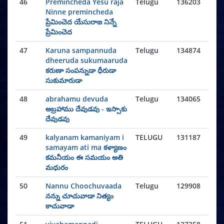
46
Premincheda Yesu raja
Telugu
136203
Ninne premincheda ​
ప్రేమించెద యేసురాజ నిన్నే
ప్రేమించెద
47
Karuna sampannuda
Telugu
134874
dheeruda sukumaaruda
కరుణా సంపన్నుడా ధీరుడా
సుకుమారుడా
48
abrahamu devuda
Telugu
134065
అబ్రహాము దేవుడవు - ఇస్సాకు
దేవుడవు
49
kalyanam kamaniyam i
TELUGU
131187
samayam ati ma కళ్యాణం
కమనీయం ఈ సమయం అతి
మధురం
50
Nannu Choochuvaada
Telugu
129908
నన్ను చూచువాడా నిత్యం
కాచువాడా