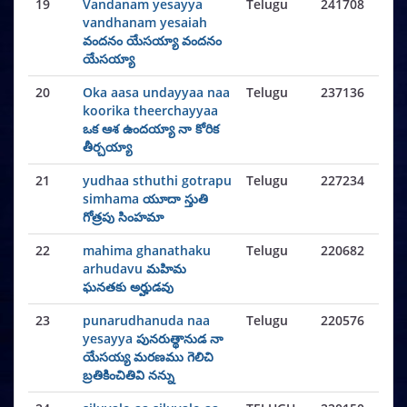
19
Vandanam yesayya
Telugu
241708
vandhanam yesaiah
వందనం యేసయ్యా వందనం
యేసయ్యా
20
Oka aasa undayyaa naa
Telugu
237136
koorika theerchayyaa
ఒక ఆశ ఉందయ్యా నా కోరిక
తీర్చయ్యా
21
yudhaa sthuthi gotrapu
Telugu
227234
simhama యూదా స్తుతి
గోత్రపు సింహమా
22
mahima ghanathaku
Telugu
220682
arhudavu మహిమ
ఘనతకు అర్హుడవు
23
punarudhanuda naa
Telugu
220576
yesayya పునరుత్థానుడ నా
యేసయ్య మరణము గెలిచి
బ్రతికించితివి నన్ను