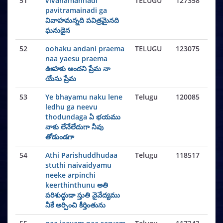
51
vivahamannadi
TELUGU
127358
pavitramainadi ga
వివాహమన్నది పవిత్రమైనది
ఘనుడైన
52
oohaku andani praema
TELUGU
123075
naa yaesu praema
ఊహకు అందని ప్రేమ నా
యేసు ప్రేమ
53
Ye bhayamu naku lene
Telugu
120085
ledhu ga neevu
thodundaga ఏ భయము
నాకు లేనేలేదుగా నీవు
తోడుండగా
54
Athi Parishuddhudaa
Telugu
118517
stuthi naivaidyamu
neeke arpinchi
keerthinthunu అతి
పరిశుద్ధుడా స్తుతి నైవేద్యము
నీకే అర్పించి కీర్తింతును