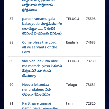
హల్లెలూయ హల్లెలూయ
స్తోత్రములు
87
paraakramamu gala
TELUGU
75598
baladyuda పరాక్రమము గల
బలాడ్యుడా ..... నీ కంటికి
కనిపించే నీ చెవులకు వినిపించే
88
Come bless the Lord,
English
74683
all ye servants of the
Lord
89
viduvani devuda nive
TELUGU
73739
ma mamchi yesa విడువని
దేవుడ నీవే మా మంచి
యేసయ్యా
90
Neevu lekundaa
Telugu
73631
nenundalenu నీవు
లేకుండా నేనుండలేను
91
Kartthave ummai
tamil
72820
nambinavar கர்த்தாவே