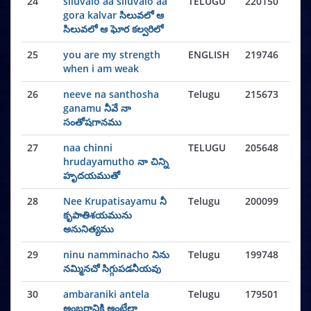
24
siluvalo aa siluvalo aa
TELUGU
220150
gora kalvar సిలువలో ఆ
సిలువలో ఆ ఘోర కల్వరిలో
25
you are my strength
ENGLISH
219746
when i am weak
26
neeve na santhosha
Telugu
215673
ganamu నీవే నా
సంతోషగానము
27
naa chinni
TELUGU
205648
hrudayamutho నా చిన్ని
హృదయముతో
28
Nee Krupatisayamu నీ
Telugu
200099
కృపాతిశయమును
అనునిత్యము
29
ninu namminacho నిను
Telugu
199748
నమ్మినచో సిగ్గుపడనీయవు
30
ambaraniki antela
Telugu
179501
అంబరానికి అంటేలా