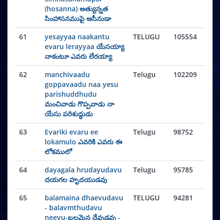
(hosanna) అత్యున్నత
సింహాసనముపై ఆసీనుడా
61
yesayyaa naakantu
TELUGU
105554
evaru lerayyaa యేసయ్యా
నాకంటూ ఎవరు లేరయ్యా
62
manchivaadu
Telugu
102209
goppavaadu naa yesu
parishuddhudu
మంచివాడు గొప్పవాడు నా
యేసు పరిశుద్ధుడు
63
Evariki evaru ee
Telugu
98752
lokamulo ఎవరికి ఎవరు ఈ
లోకములో
64
dayagala hrudayudavu
Telugu
95785
దయగల హృదయుడవు
65
balamaina dhaevudavu
TELUGU
94281
- balavmthudavu
neevu-బలమైన దేవుడవు -