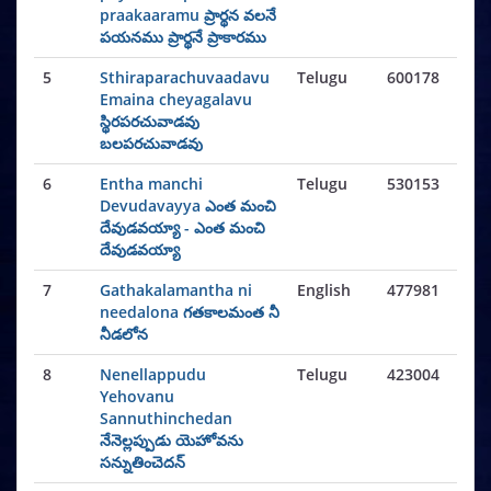
praakaaramu ప్రార్థన వలనే
పయనము ప్రార్థనే ప్రాకారము
5
Sthiraparachuvaadavu
Telugu
600178
Emaina cheyagalavu
స్థిరపరచువాడవు
బలపరచువాడవు
6
Entha manchi
Telugu
530153
Devudavayya ఎంత మంచి
దేవుడవయ్యా - ఎంత మంచి
దేవుడవయ్యా
7
Gathakalamantha ni
English
477981
needalona గతకాలమంత నీ
నీడలోన
8
Nenellappudu
Telugu
423004
Yehovanu
Sannuthinchedan
నేనెల్లప్పుడు యెహోవను
సన్నుతించెదన్