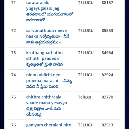
71
tarataralalo
TELUGU
88157
yugayugalalo jag
తరతరాలలో యుగయుగాలలో
జగజగాలలో
72
sarvonathuda neeve
TELUGU
85553
naaku సర్వోన్నతుడా - నీవే
నాకు ఆశ్రయదుర్గము -
73
kruthangnathatho
TELUGU
84964
sthuthi paadeda
కృతజ్ఞతతో స్తుతి పాడెద
74
ninnu vidichi nee
TELUGU
82924
praema marachi - -నిన్ను
విడిచి నీ ప్రేమ మరచి -
75
chithra chithraala
Telugu
82770
vaade mana yesayya
చిత్ర చిత్రాల వాడే మన
యేసయ్య
76
gamyam cheralani nito
TELUGU
82513