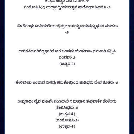
ಉತ್ಸವ ಉತ್ಸವ ಮಾನವರಿಗೇ.-೪
ಸಂತೋಷಿಸಿ(2) ಉಲ್ಲಾಸದ್ದಿಂದಉಲ್ಲಾಸ ಹಾಡೋನಾ ಹಿಂದೂ -೨
ಬೆಳಕೊಂಧು ಬುವಿಯಲೀ ಬಂಧಿತ್ತು ಕತಾಳಯ್ಯ ಬಯವನ್ನು ಧೂರ ಮಾಡಲು
-೨
ಧಾರಿತಪಿಧವರಿಗೆಲ್ಲ ಧಾರಿತೋರ ಬಂದನು ಯೇಸುರಾಜ ನಮಕಾಗಿ ಜೆನ್ನಿಸಿ
ಬಂದನು- ೨
(ಉತ್ಸವ-4)
ಕೇಳೀಸೀತು ಇಂಪಾದ ರಾಗವು ಹರುಶೋಧಿಂಧ ಹಾಡಿಧರು ದೇವ ತೂತರು -೨
ಉನ್ನತಾಧೀ ದೈವ ಮಹಿಮೆ ಬುವಿಯಲಿ ಸಮಾಧಾನ ಶುಭವಾರ್ತೆ ಹೇಳೆಂದು
ತೇಲಿಸೀಧರು -೨
(ಉತ್ಸವ-4 )
(ಸಂತೋಷಿಸಿ-೨)
(ಉತ್ಸವ-4 )