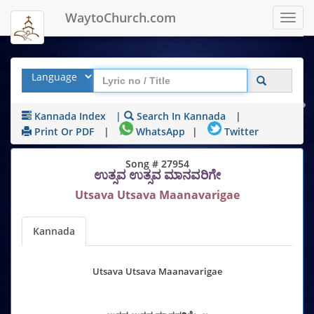
WaytoChurch.com
Toggl
navig
Kannada Index
|
Search In Kannada
|
Print Or PDF
|
WhatsApp
|
Twitter
Song # 27954
ಉತ್ಸವ ಉತ್ಸವ ಮಾನವರಿಗೇ
Utsava Utsava Maanavarigae
Kannada
Utsava Utsava Maanavarigae