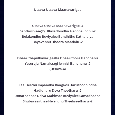
Utsava Utsava Maanavarigae
Utsava Utsava Maanavarigae -4
Santhoshisee(2) Ullasadhindha Hadona Indhu-2
Belakondhu Buviyalee Bandhithu Kathalaiya
Bayavannu Dhoora Maadalu -2
Dhaarithapidhavarigaella Dhaarithora Bandhanu
Yesuraja Namakaagi Jennisi Bandhanu -2
(Utsava-4)
Kaeliseethu Impaadha Raagavu Harushodhindha
Hadidharu Deva Thootharu -2
Unnathadhee Deiva Mahimae Buviyalee Samadhaana
Shubavaarthae Helendhu Theeliseedharu -2