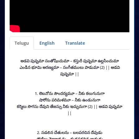
Telugu
English
Translate
అడవి పుష్పమా సంతోషించుమా – కస్తురీ పుష్పమా ఉల్లసించుమా
ఎండిన భూమి అరణ్యమా – సంగీతములు పాడుమా (2) || అడవి
పుష్పమా ||
1. లెబనోను సౌందర్యమూ – నీకు కలుగునుగా
షారోను పరిమళమూ – నీకు ఉండునుగా
కర్మెలు సొగసు దేవుని తేజస్సు నీకు ఇచ్చునుగా (2) || అడవి పుష్పమా
||
2. సడలిన చేతులను – బలపరచిన దేవుడు
తొట్రిల్లు మోకాళ్ళను – ద్రుడపరచిన నాథుడు