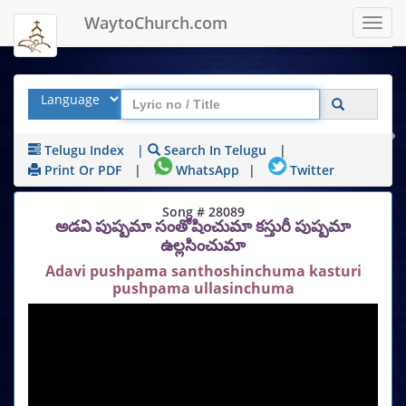
WaytoChurch.com
Toggl
navig
Telugu Index
|
Search In Telugu
|
Print Or PDF
|
WhatsApp
|
Twitter
Song # 28089
అడవి పుష్పమా సంతోషించుమా కస్తురీ పుష్పమా
ఉల్లసించుమా
Adavi pushpama santhoshinchuma kasturi
pushpama ullasinchuma