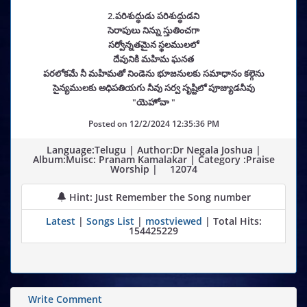
2.పరిశుద్ధుడు పరిశుద్ధుడని
సెరాపులు నిన్ను స్తుతించగా
సర్వోన్నతమైన స్థలములలో
దేవునికి మహిమ ఘనత
పరలోకమే నీ మహిమతో నిండెను భూజనులకు సమాధానం కల్గెను
సైన్యములకు అధిపతియగు నీవు సర్వ సృష్టిలో పూజ్యుడనీవు
"యెహోవా "
Posted on
12/2/2024 12:35:36 PM
Language:Telugu | Author:Dr Negala Joshua |
Album:Muisc: Pranam Kamalakar | Category :Praise
Worship |
12074
Hint: Just Remember the Song number
Latest
|
Songs List
|
mostviewed
| Total Hits:
154425229
Write Comment