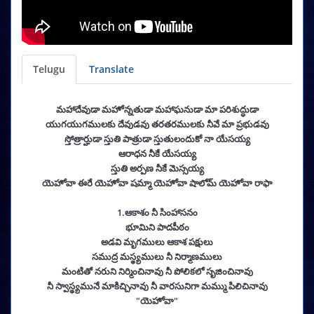
Telugu
Translate
మహాదేవుడా మహోన్నతుడా మహాఘనుడా మా పరిశుద్ధుడా
యుగయుగములకు దేవుడవు తరతరములకు నీవే మా ప్రభుడవు
స్తోత్రార్హుడా స్తుతి పాత్రుడా స్తుతులందుకో నా యేసయ్య
ఆరాధన నీకే యేసయ్య
స్తుతి అర్పణ నీకే మెస్సయ్య
యెహోవా ఈరే యెహోవా షమ్మా యెహోవా షాలోమ్ యెహోవా రాఫా
1.ఆకాశం నీ సింహాసనం
భూమిని పాదపీఠం
అడవి మృగములు ఆకాశ పక్షులు
సముద్ర మస్థ్యములు నీ నిర్మాణములు
మంటితో నరుని నిర్మించినావు నీ పోలికలో సృజించినావు
నీ స్వాస్థ్యమునే మాకిచ్చినావు నీ వారసునిగా మమ్ము పిలిచినావు
"యెహోవా"