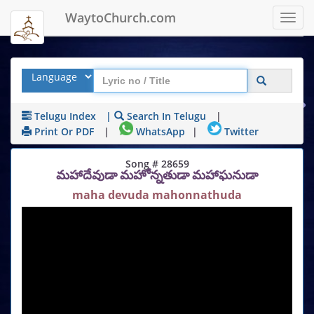
WaytoChurch.com
Toggl
navig
Telugu Index
|
Search In Telugu
|
Print Or PDF
|
WhatsApp
|
Twitter
Song # 28659
మహాదేవుడా మహోన్నతుడా మహాఘనుడా
maha devuda mahonnathuda