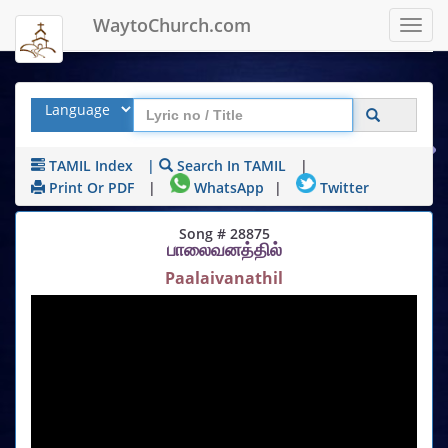
WaytoChurch.com
Toggl
navig
TAMIL Index
|
Search In TAMIL
|
Print Or PDF
|
WhatsApp
|
Twitter
Song # 28875
பாலைவனத்தில்
Paalaivanathil