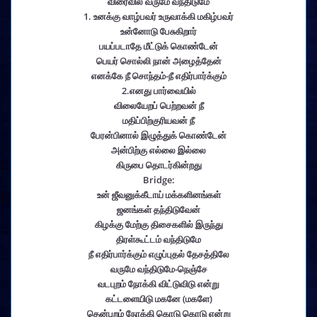
விரைவில் வருமே வந்திடுமே
1. உனக்கு வாழ்பவர் உருவாக்கி மகிழ்பவர்
உன்னோடு பேசுகிறார்
பயப்படாதே மீட்டுக் கொண்டேன்
பெயர் சொல்லி நான் அழைத்தேன்
எனக்கே நீ சொந்தம்-நீ எதிர்பார்க்கும்
2.எனது பார்வையில்
விலையேறப் பெற்றவன் நீ
மதிப்பிற்குரியவன் நீ
பேரன்பினால் இழுத்துக் கொண்டேன்
அன்பிற்கு எல்லை இல்லை
கிருபை தொடர்கின்றது
Bridge:
உன் ஜீவனுக்கீடாய் மக்களினங்கள்
ஜனங்கள் தந்திடுவேன்
கிழக்கு மேற்கு திசைகளில் இருந்து
திரள்கூட்டம் வந்திடுமே
நீ எதிர்பார்க்கும் எழுப்புதல் தேசத்திலே
வருமே வந்திடுமே-நெஞ்சே
வடபுறம் நோக்கி விட்டுவிடு என்று
கட்டளையிடு மகனே (மகளே)
தென்புறம் நோக்கி கொடு கொடு என்று