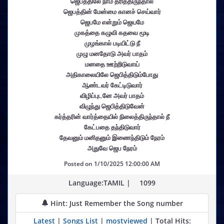
ஜெபத்திலே நாம் தரித்திருந்தால்
ஜெபத்தின் மேன்மை கானச் செய்வார்
ஜெபமே என்றும் ஜெயமே
முகத்தை கழுவி கதவை மூடி
முழங்கால் படியிட்டு நீ
முழு மனதோடு அவர் பாதம்
மனதை ஊற்றிடுவாய்
அதிகாலையிலே ஜெபித்திடும்போது
ஆண்டவர் கேட்டிடுவார்
விழிப்புடனே அவர் பாதம்
விழுந்து ஜெபித்திடுவேன்
கர்த்தரின் வார்த்தையில் நிலைத்திருந்தால் நீ
கேட்பதை தந்திடுவார்
தேவனும் மனிதனும் இணைந்திடும் நேரம்
அதுவே ஜெப நேரம்
Posted on
1/10/2025 12:00:00 AM
Language:TAMIL |
1099
Hint: Just Remember the Song number
Latest
|
Songs List
|
mostviewed
| Total Hits: