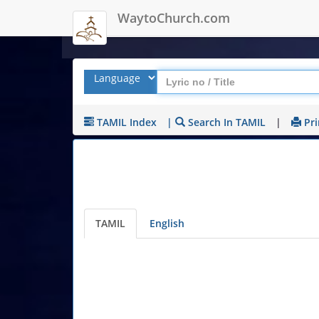
WaytoChurch.com
TAMIL Index
|
Search In TAMIL
|
Pri
TAMIL
English