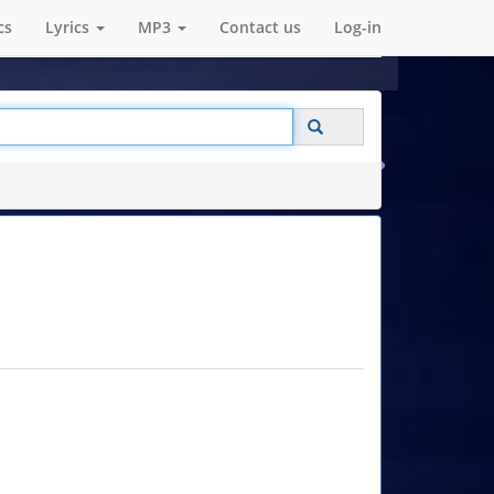
cs
Lyrics
MP3
Contact us
Log-in