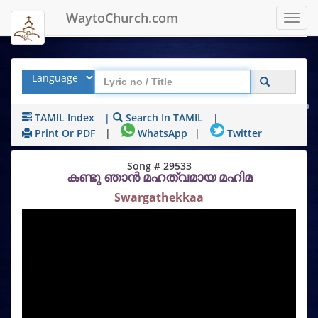
WaytoChurch.com
Toggl
navig
TAMIL Index
|
Search In TAMIL
|
Print Or PDF
|
WhatsApp
|
Twitter
Song # 29533
കണ്ടു ഞാൻ മഹത്വമായ മഹിമ
Swargathekkaa