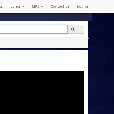
cs
Lyrics
MP3
Contact us
Log-in