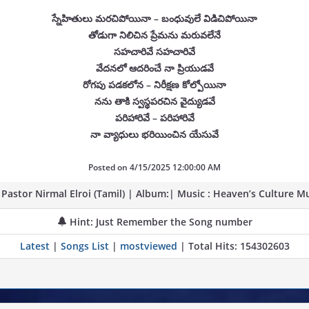
స్నేహితులు మరచిపోయినా – బంధువులే విడిచిపోయినా
తోడుగా నిలిచిన ప్రేమను మరువలేనే
సహచారివే సహచారివే
వేదనలో ఆదరించే నా ప్రియుడవే
రోగపు పడకలోన – నిరీక్షణ కోల్పోయినా
నను తాకి స్వస్థపరచిన వైద్యుడవే
పరిహారివే – పరిహారివే
నా వ్యాధులు భరియించిన యేసువే
Posted on
4/15/2025 12:00:00 AM
stor Nirmal Elroi (Tamil) | Album:| Music : Heaven’s Culture Mu
Hint: Just Remember the Song number
Latest
|
Songs List
|
mostviewed
| Total Hits: 154302603