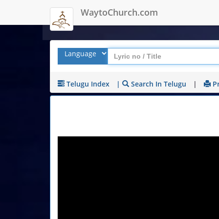
WaytoChurch.com
Telugu Index
|
Search In Telugu
|
Pr