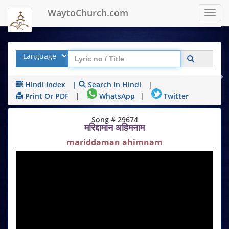
WaytoChurch.com
Toggl
navig
Hindi Index
|
Search In Hindi
|
Print Or PDF
|
WhatsApp
|
Twitter
Song # 29674
मरिद्दामान अहिमनाम
mariddaman ahimnam