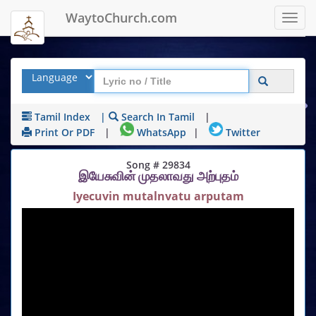
WaytoChurch.com
Toggl
navig
Tamil Index
|
Search In Tamil
|
Print Or PDF
|
WhatsApp
|
Twitter
Song # 29834
இயேசுவின் முதலாவது அற்புதம்
Iyecuvin mutalnvatu arputam