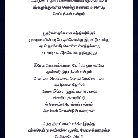
அவருடைய தாய் வேலைக்காரரை நோக்கி அவர்
உங்களுக்கு என்ன சொல்லுகிறாரோ அதின்படி
செய்யுங்கள் என்றார்
யூதர்கள் தங்களை சுத்திகரிக்கும்
முறைமையின் படியே ஒவ்வொன்று இரண்டு மூன்று
குடம் தண்ணீர் கொள்ள ள்ளத்தக்காரு
கட்சாடிகள் அங்கே வைத்திருந்தது
இயேசு வேலைக்காரரை நோக்கி ஜாடிகளிலே
தண்ணீர் நிரப்புங்கள் என்றார்
அவர்கள் அவைகளை நிறைய நிரப்பினார்கள்
அவர்களை நோக்கி
நீங்கள் இப்பொழுதும் உண்டு பன்னி
விசாரிப்புக்காரரிட்டு
ல் கொண்டு போங்கள் என்றார்
அவர்கள் கொண்டு போனார்கள்
அந்த திராட்சரசம் எங்கே இருந்து
வந்ததென்று தண்ணீரை முண்ட வேலைக்காரருக்கு
தெரிந்ததே அன்றி