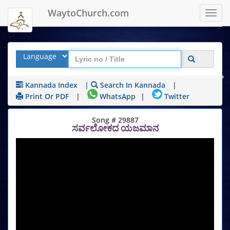
WaytoChurch.com
Toggl
navig
Kannada Index
|
Search In Kannada
|
Print Or PDF
|
WhatsApp
|
Twitter
Song # 29887
ಸರ್ವಲೋಕದ ಯಜಮಾನ