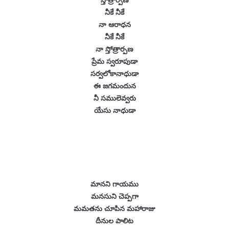
నీకే నీకే
నా ఆరాధన
నీకే నీకే
నా స్తోత్రార్పణ
ప్రేమ స్వరూపుడా
సర్వలోకానాధుడా
ఈ జగమందున
నీ సములెవ్వరు
యేసు నాధుడా
మానని గాయము
మనసుని చెప్పగా
మమతను చూపిన మహారాజు
దీనుల పాలిట