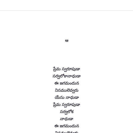
ఆ
ప్రేమ స్వరూపుడా
సర్వలోకానాధుడా
ఈ జగమందున
నిసములెవ్వరు
యేసు నాధుడా
ప్రేమ స్వరూపుడా
సర్వలోక
నాధుడా
ఈ జగమందున
నిసములెవ్వరు