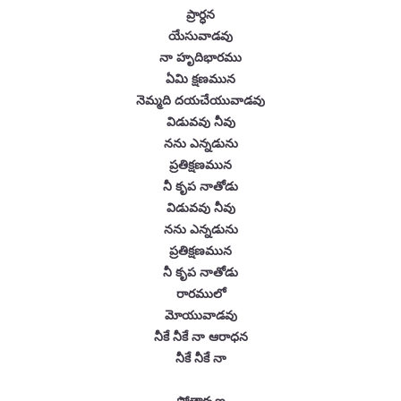
ప్రార్ధన
యేసువాడవు
నా హృదిభారము
ఏమి క్షణమున
నెమ్మది దయచేయువాడవు
విడువవు నీవు
నను ఎన్నడును
ప్రతిక్షణమున
నీ కృప నాతోడు
విడువవు నీవు
నను ఎన్నడును
ప్రతిక్షణమున
నీ కృప నాతోడు
రారములో
మోయువాడవు
నీకే నీకే నా ఆరాధన
నీకే నీకే నా
స్తోత్రార్పణ