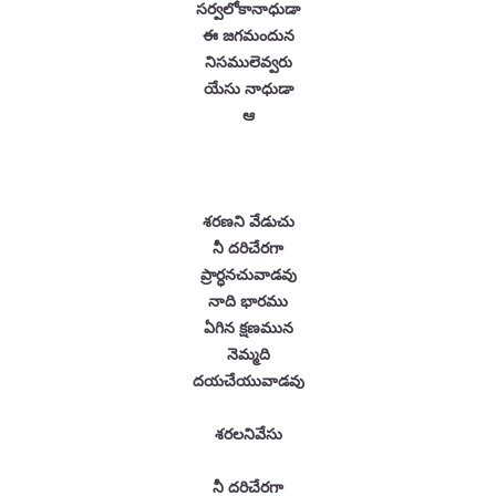
సర్వలోకానాధుడా
ఈ జగమందున
నిసములెవ్వరు
యేసు నాధుడా
ఆ
శరణని వేడుచు
నీ దరిచేరగా
ప్రార్ధనచువాడవు
నాది భారము
ఏగిన క్షణమున
నెమ్మది
దయచేయువాడవు
శరలనివేసు
నీ దరిచేరగా