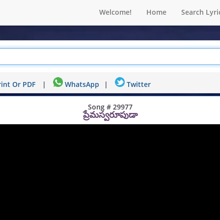
Welcome!
Home
Search Lyri
int Or PDF
|
WhatsApp
|
Twitter
Song # 29977
ప్రేమస్వరూపుడా