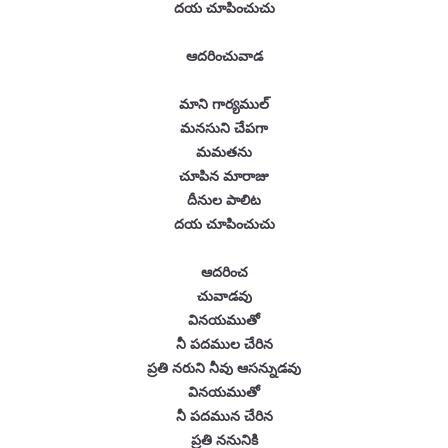
దయ చూపించుచు
ఆదరించువాడ
మాని గార్యముల్
మనసుని చేపగా
మమతను
చూపిన మారాజు
దీనుల పాలిట
దయ చూపించుచు
ఆదరించ
చువాడవు
వినయముతో
నీ పదముల చేరిన
ప్రతి నరుని నీవు ఆసన్నుడవు
వినయముతో
నీ పదమున చేరిన
ప్రతి ననునికి