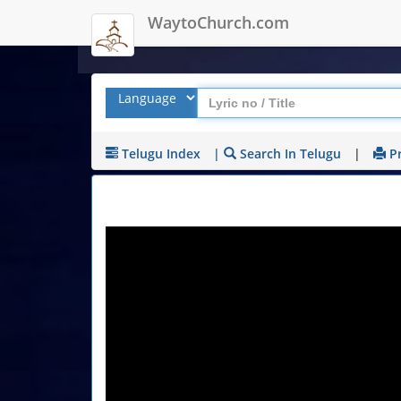
WaytoChurch.com
Telugu Index
|
Search In Telugu
|
Pr