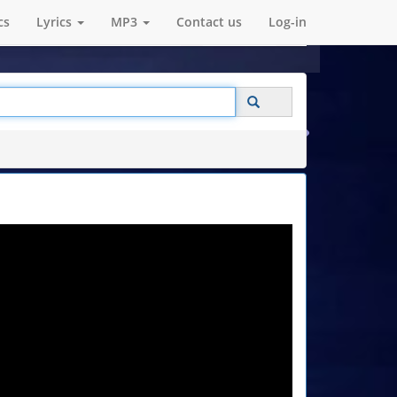
cs
Lyrics
MP3
Contact us
Log-in