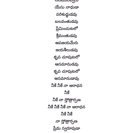
యేసు నాధుడా
పరిశుద్ధుడవు
బలవంతుడవు
ప్రేమించుటలో
శ్రీమంతుడవు
అపజయమేరు
జయశీలుడవు
కృప చూపుటలో
అసమానుడవు
కృప చూపుటలో
అసమానుడావు
నీకే నీకే నా ఆరాధన
నీకే
నీకే నా స్తోత్రార్పణ
నీకే నీకే నీకే నా ఆరాధన
నీకే నీకే
నా స్తోత్రార్పణ
ప్రేమ స్వరూపుడా