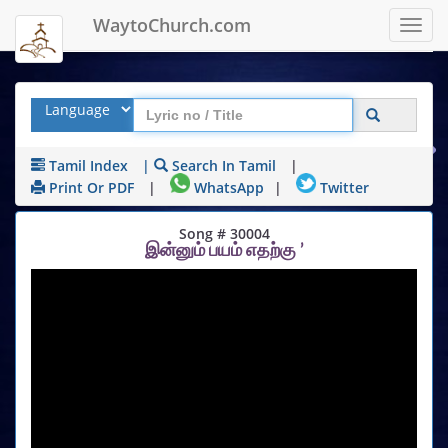
WaytoChurch.com
Toggl
navig
Tamil Index
|
Search In Tamil
|
Print Or PDF
|
WhatsApp
|
Twitter
Song # 30004
இன்னும் பயம் எதற்கு ’