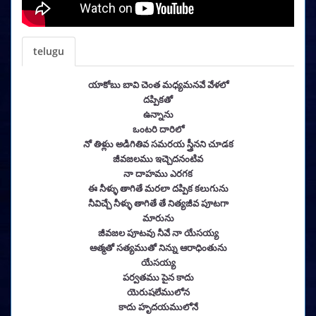
telugu
యాకోబు బావి చెంత మధ్యమనవే వేళలో
దప్పికతో
ఉన్నాను
ఒంటరి దారిలో
నో తిళ్లుు అడిగితివ సమరయ స్త్రీనని చూడక
జీవజలము ఇచ్చెదనంటివ
నా దాహము ఎరగక
ఈ నీళ్ళు తాగితే మరలా దప్పిక కలుగును
నీవిచ్చే నీళ్ళు తాగితే తే నిత్యజీవ పూటగా
మారును
జీవజల పూటవు నీవే నా యేసయ్య
ఆత్మతో సత్యముతో నిన్ను ఆరాధింతును
యేసయ్య
పర్వతము పైన కాదు
యెరుషలేములోన
కాదు హృదయములోనే