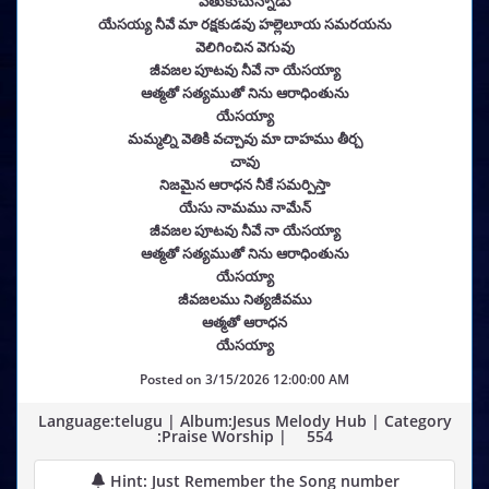
వెతుకుచున్నాడు
యేసయ్య నీవే మా రక్షకుడవు హల్లెలూయ సమరయను
వెలిగించిన వెగువు
జీవజల పూటవు నీవే నా యేసయ్యా
ఆత్మతో సత్యముతో నిను ఆరాధింతును
యేసయ్యా
మమ్మల్ని వెతికి వచ్చావు మా దాహము తీర్చ
చావు
నిజమైన ఆరాధన నీకే సమర్పిస్తా
యేసు నామము నామేన్
జీవజల పూటవు నీవే నా యేసయ్యా
ఆత్మతో సత్యముతో నిను ఆరాధింతును
యేసయ్యా
జీవజలము నిత్యజీవము
ఆత్మతో ఆరాధన
యేసయ్యా
Posted on
3/15/2026 12:00:00 AM
Language:telugu | Album:Jesus Melody Hub | Category
:Praise Worship |
554
Hint: Just Remember the Song number