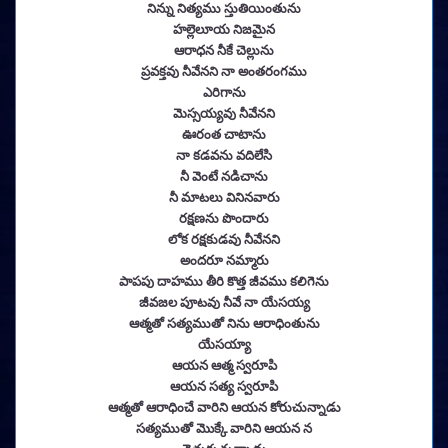
నిన్ను నిత్యము స్తుతియింతును
హల్లెలూయ నిజమైన
ఆరాధన నీకే చెల్లును
ప్రవక్తవు నీవేనని నా అంతరంగము
ఎరిగాను
మెస్సయ్యవు నీవేనని
ఊరంత చాటాను
నా కడవను వదిలేసి
నీ వెంటే నడిచాను
నీ మాటలు వినినవారు
రక్షణను పొందారు
లోక రక్షకుడవు నీవేనని
అందరూ నమ్మారు
పాపపు దాహము తీరి కొత్త జీవము కలిగెను
జీవజల పూటవు నీవే నా యేసయ్య
ఆత్మతో సత్యముతో నిను ఆరాధింతును
యేసయ్యా
ఆయన ఆత్మ స్వరూపి
ఆయన సత్య స్వరూపి
ఆత్మతో ఆరాధించే వారిని ఆయన కోరుచున్నాడు
సత్యముతో మొక్కే వారిని ఆయన న