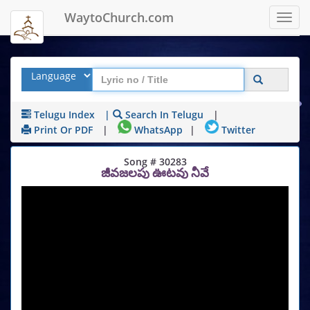
WaytoChurch.com
Toggl
navig
Telugu Index
|
Search In Telugu
|
Print Or PDF
|
WhatsApp
|
Twitter
Song # 30283
జీవజలపు ఊటవు నీవే