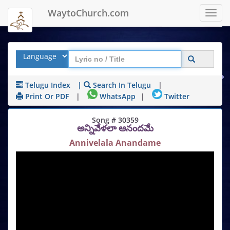
WaytoChurch.com
Toggl
navig
Telugu Index
|
Search In Telugu
|
Print Or PDF
|
WhatsApp
|
Twitter
Song # 30359
అన్నివేళలా ఆనందమే
Annivelala Anandame