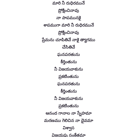
మారి నీ రుధిరమునే
ప్రోక్షించినావు
నా పాపమునకై
శాపముగా మారి నీ రుధిరమునే
ప్రోక్షించినావు
ప్రేమను చూపితివే నాకై త్యాగము
చేసితివే
ఘనపరతును
కీర్తింతును
నీ విజయవాకును
ప్రకటింతును
ఘనపరతును
కీర్తింతును
నీ విజయవాకును
ప్రకటింతును
ఆనంద గానాల నా స్నేహమా
మరణము గెలిచిన నా దైవమా
విశ్వాస
విజయపు సంకేతమా