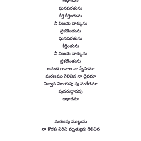
ఆధారమా
ఘనపరతును
కీర్తి కీర్తింతును
నీ విజయ వాక్కును
ప్రకటింతును
ఘనపరతును
కీర్తింతును
నీ విజయ వాక్కును
ప్రకటింతును
ఆనంద గానాల నా స్నేహమా
మరణము గెలిచిన నా దైవమా
విశ్వాస విజయపు పు సంకేతమా
పునరుద్ధానపు
ఆధారమా
మరణపు ముల్లును
నా కొరకు విరిచి మృత్యువు గెలిచిన