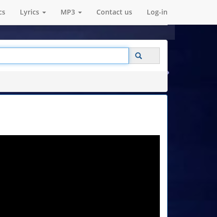
cs
Lyrics
MP3
Contact us
Log-in