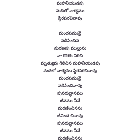
మహనీయుడవు
మదిలో వాక్యము
స్థిరపరచినావు
మందసమువై
నడిపించిన
మరణపు ముల్లును
నా కొరకు విరిచి
మృత్యువు గెలిచిన మహనీయుడవు
మదిలో వాక్యము స్థిరపరచినావు
మందసమువై
నడిపించినావు
పునరుద్ధానము
జీవము నీవే
మరణించినను
జీవించ చినావు
పునరుద్ధానము
జీవము నీవే
మరణించినను