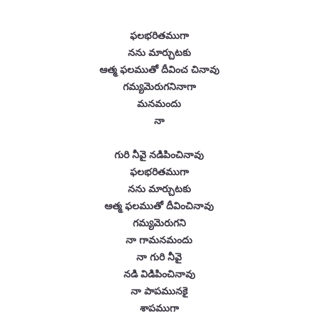
ఫలభరితముగా
నను మార్చుటకు
ఆత్మ ఫలముతో దీవించ చినావు
గమ్యమెరుగనినాగా
మనమందు
నా
గురి నీవై నడిపించినావు
ఫలభరితముగా
నను మార్చుటకు
ఆత్మ ఫలముతో దీవించినావు
గమ్యమెరుగని
నా గామనమందు
నా గురి నీవై
నడి విడిపించినావు
నా పాపమునకై
శాపముగా