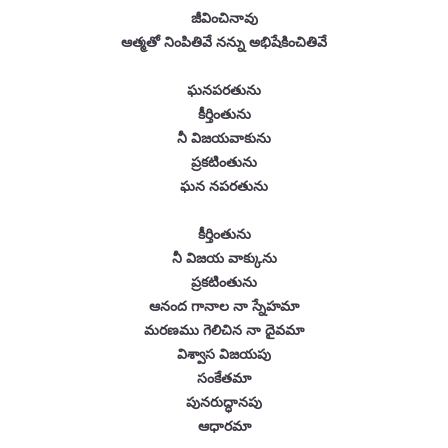
జీవించినావు
ఆత్మతో నింపితివే నన్ను అభిషేకించితివే
ఘనపరతును
కీర్తింతును
నీ విజయవాకును
ప్రకటింతును
ఘన నపరతును
కీర్తింతును
నీ విజయ వాక్కును
ప్రకటింతును
ఆనంద గానాల నా స్నేహమా
మరణము గెలిచిన నా దైవమా
విశ్వాస విజయపు
సంకేతమా
పునరుద్ధానపు
ఆధారమా