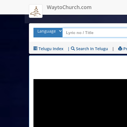
WaytoChurch.com
Telugu Index
|
Search In Telugu
|
Pr