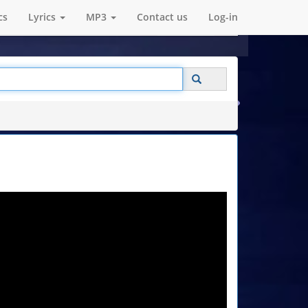
cs
Lyrics
MP3
Contact us
Log-in