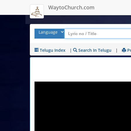
WaytoChurch.com
Telugu Index
|
Search In Telugu
|
Pr