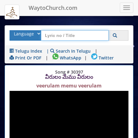
WaytoChurch.com
Toggl
navig
Telugu Index
|
Search In Telugu
|
Print Or PDF
|
WhatsApp
|
Twitter
Song # 30397
వీరులం మేము వీరులం
veerulam memu veerulam