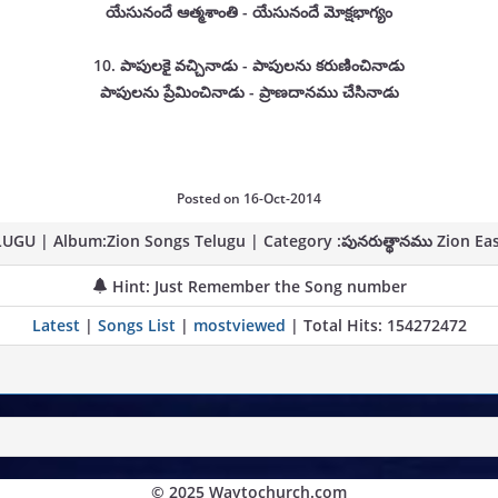
యేసునందే ఆత్మశాంతి - యేసునందే మోక్షభాగ్యం
10. పాపులకై వచ్చినాడు - పాపులను కరుణించినాడు
పాపులను ప్రేమించినాడు - ప్రాణదానము చేసినాడు
Posted on
16-Oct-2014
UGU | Album:Zion Songs Telugu | Category :పునరుత్థానము Zion Ea
Hint: Just Remember the Song number
Latest
|
Songs List
|
mostviewed
| Total Hits: 154272472
© 2025 Waytochurch.com