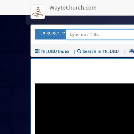
WaytoChurch.com
TELUGU Index
|
Search In TELUGU
|