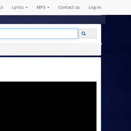
cs
Lyrics
MP3
Contact us
Log-in