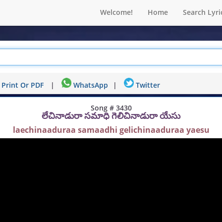
Welcome!
Home
Search Lyri
Print Or PDF
|
WhatsApp
|
Twitter
Song # 3430
లేచినాడురా సమాధి గెలిచినాడురా యేసు
laechinaaduraa samaadhi gelichinaaduraa yaesu