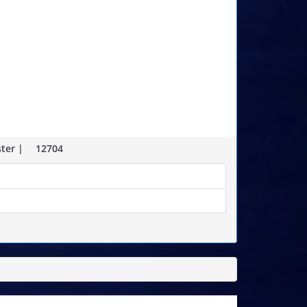
ster |
12704