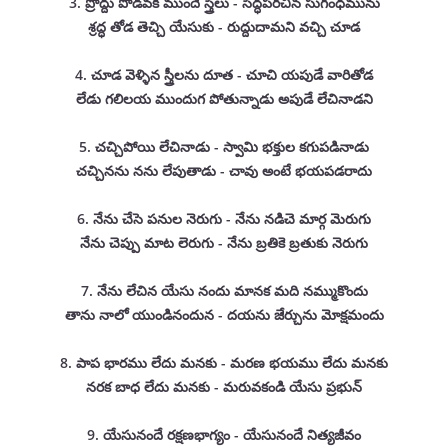
3. ప్రొద్దు పొడవక ముందే స్త్రీలు - సిద్ధపరచిన సుగంధమును
శ్రద్ధ తోడ తెచ్చి యేసుకు - రుద్దుదామని వచ్చి చూడ
4. చూడ వెళ్ళిన స్త్రీలను దూత - చూచి యపుడే వారితోడ
లేడు గలిలయ ముందుగ పోతున్నాడు అపుడే లేచినాడని
5. చచ్చిపోయి లేచినాడు - స్వామి భక్తుల కగుపడినాడు
చచ్చినను నను లేపుతాడు - చావు అంటే భయపడరాదు
6. నేను చేసె పనుల నెరుగు - నేను నడిచె మార్గ మెరుగు
నేను చెప్పు మాట లెరుగు - నేను బ్రతికె బ్రతుకు నెరుగు
7. నేను లేచిన యేసు నందు మానక మది నమ్ముకొందు
తాను నాలో యుండినందున - దయను జేర్చును మోక్షమందు
8. పాప భారము లేదు మనకు - మరణ భయము లేదు మనకు
నరక బాధ లేదు మనకు - మరువకండి యేసు ప్రభున్
9. యేసునందే రక్షణభాగ్యం - యేసునందే నిత్యజీవం