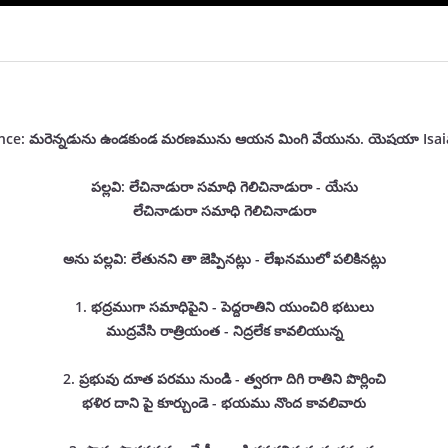
nce: మరెన్నడును ఉండకుండ మరణమును ఆయన మింగి వేయును. యెషయా Isai
పల్లవి: లేచినాడురా సమాధి గెలిచినాడురా - యేసు
లేచినాడురా సమాధి గెలిచినాడురా
అను పల్లవి: లేతునని తా జెప్పినట్లు - లేఖనములో పలికినట్లు
1. భద్రముగా సమాధిపైని - పెద్దరాతిని యుంచిరి భటులు
ముద్రవేసి రాత్రియంత - నిద్రలేక కావలియున్న
2. ప్రభువు దూత పరము నుండి - త్వరగా దిగి రాతిని పొర్లించి
భళిర దాని పై కూర్చుండె - భయము నొంద కావలివారు